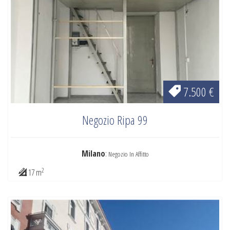
7.500 €
Negozio Ripa 99
Milano
:
Negozio In Affitto
2
17 m