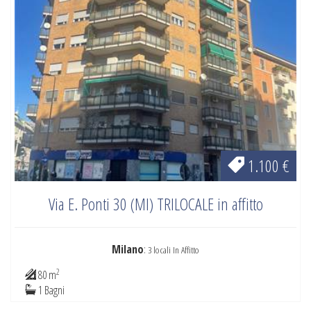
1.100 €
Via E. Ponti 30 (MI) TRILOCALE in affitto
Milano
:
3 locali In Affitto
2
80 m
1 Bagni