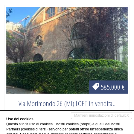
585.000 €
Via Morimondo 26 (MI) LOFT in vendita..
Mantieni impostazioni di default X
Milano
:
Loft In Vendita
Uso dei cookies
Questo sito fa uso di cookies. I nostri cookies (propri) e quelli dei nostri
2
135 m
Partners (cookies di terzi) servono per poterti offrire un'esperienza unica