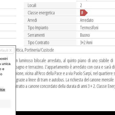
Locali
2
Classe energetica
F
Arredi
Arredato
Tipo Impianto
Termosifoni
Serramenti
Buono
Tipo Contratto
3+2 Anni
ri, Fibra Ottica, Portineria/Custode
efault X
nostri
atto 3+2) un luminoso bilocale arredato, al quinto piano di uno stabile di 
a unica
moniale, bagno e terrazzino. L'appartamento è arredato con cura e sarà di
o e
 parco Sempione, vicina all'Arco della Pace e a via Paolo Sarpi, nel quartiere 
uo
n collegata grazie a linee di tram e autobus. La richiesta del canone mensile
ulerà il contratto a canone concordato della durata di anni 3 + 2. Classe Energ
kie