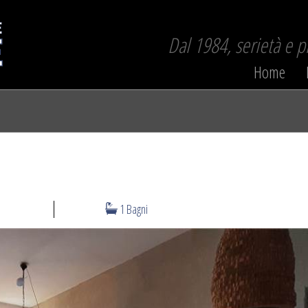
Dal 1984, serietà e 
Home
1 Bagni
N