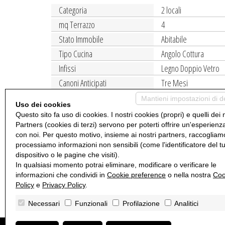
Categoria
2 locali
mq Terrazzo
4
Stato Immobile
Abitabile
Tipo Cucina
Angolo Cottura
Infissi
Legno Doppio Vetro
Canoni Anticipati
Tre Mesi
Accessori
Ascensore, Doppi Vet
Mantieni impostazioni di d
Uso dei cookies
Questo sito fa uso di cookies. I nostri cookies (propri) e quelli dei 
A Milano, in via Canonica, 81 si propone in affitto (contr
Partners (cookies di terzi) servono per poterti offrire un'esperienz
composto da zona giorno con angolo cottura, camera matri
con noi. Per questo motivo, insieme ai nostri partners, raccogliam
dai primi giorni di maggio 2026. La via Canonica è vicina al
processiamo informazioni non sensibili (come l'identificatore del t
supermercati, ristoranti e servizi di ogni genere, molto be
dispositivo o le pagine che visiti).
In qualsiasi momento potrai eliminare, modificare o verificare le
euro oltre alle spese condominiali di circa euro 120. Si stip
informazioni che condividi in
Cookie preference
o nella nostra
Coo
EP gl, nren 196,69
Policy
e
Privacy Policy
.
Necessari
Funzionali
Profilazione
Analitici