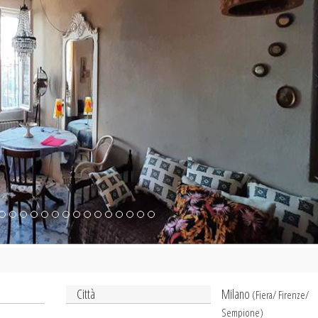
Città
Milano
(Fiera/ Firenze/
Sempione)