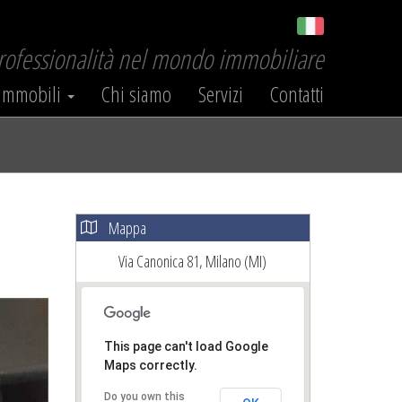
professionalità nel mondo immobiliare
Immobili
Chi siamo
Servizi
Contatti
Mappa
Via Canonica 81, Milano (MI)
ext
This page can't load Google
Maps correctly.
Do you own this