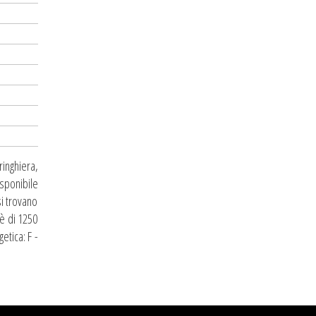
ringhiera,
sponibile
si trovano
 è di 1250
etica: F -