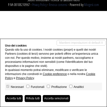
P.IVA 08108210967 -
Privacy Policy
-
Revoca consensi
- Powered by
Miogest.com
Mantieni impostazioni di default X
Uso dei cookies
Questo sito fa uso di cookies. I nostri cookies (propri) e quelli dei nostri
Partners (cookies di terzi) servono per poterti offrire un'esperienza unica
con noi. Per questo motivo, insieme ai nostri partners, raccogliamo e
processiamo informazioni non sensibili (come l'identificatore del tuo
dispositivo o le pagine che visiti).
In qualsiasi momento potrai eliminare, modificare o verificare le
informazioni che condividi in
Cookie preference
o nella nostra
Cookie
Policy
e
Privacy Policy
.
Necessari
Funzionali
Profilazione
Analitici
Accetta tutti
Rifiuta tutti
Accetta selezionati