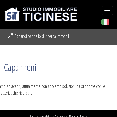
Togg
navi
Espandi pannello di ricerca immobili
Capannoni
amo spiacenti, attualmente non abbiamo soluzioni da proporre con le
ratteristiche ricercate
Studio Immobiliare Ticinese di Battistini Paolo