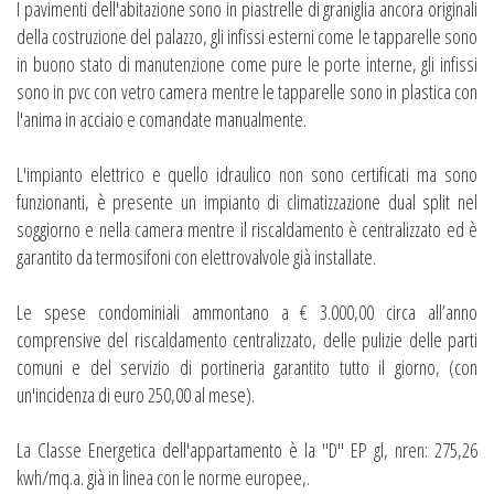
I pavimenti dell'abitazione sono in piastrelle di graniglia ancora originali
della costruzione del palazzo, gli infissi esterni come le tapparelle sono
in buono stato di manutenzione come pure le porte interne, gli infissi
sono in pvc con vetro camera mentre le tapparelle sono in plastica con
l'anima in acciaio e comandate manualmente.
L'impianto elettrico e quello idraulico non sono certificati ma sono
funzionanti, è presente un impianto di climatizzazione dual split nel
soggiorno e nella camera mentre il riscaldamento è centralizzato ed è
garantito da termosifoni con elettrovalvole già installate.
Le spese condominiali ammontano a € 3.000,00 circa all’anno
comprensive del riscaldamento centralizzato, delle pulizie delle parti
comuni e del servizio di portineria garantito tutto il giorno, (con
un'incidenza di euro 250,00 al mese).
La Classe Energetica dell'appartamento è la "D" EP gl, nren: 275,26
kwh/mq.a. già in linea con le norme europee,.