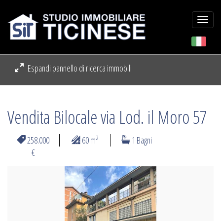
Togg
navi
Espandi pannello di ricerca immobili
Vendita Bilocale via Lod. il Moro 57
2
258.000
60 m
1 Bagni
€
Previous
Next