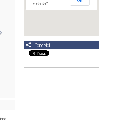
OK
website?
Condividi
lino/