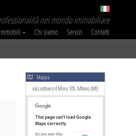
professionalità nel mondo immobiliare
Immobili
Chi siamo
Servizi
Contatti
Mappa
via Lodovico il Moro 105, Milano (MI)
ext
This page can't load Google
Maps correctly.
Do you own this