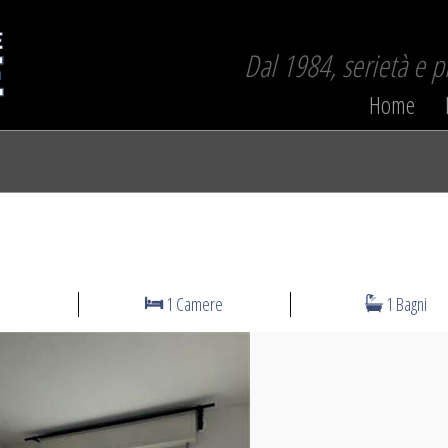
Dal 1984, serietà e 
Home
1 Camere
1 Bagni
N