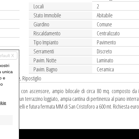
Locali
2
Stato Immobile
Abitabile
Giardino
Comune
Riscaldamento
Centralizzato
Tipo Impianto
Pavimento
Serramenti
Discreto
efault X
Pavim. Notte
Laminato
nostri
Pavim. Bagno
Ceramica
a unica
ia/Custode, Ripostiglio
o e
uo
 primo piano con ascensore, ampio bilocale di circa 80 mq. composto da 
oncino e un terrazzino loggiato, ampia cantina di pertinenza al piano interrato
kie
piazzale Negrelli e futura fermata MM di San Cristoforo a 600 mt. Richiesta eur