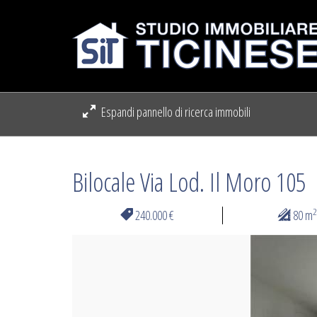
Espandi pannello di ricerca immobili
Bilocale Via Lod. Il Moro 105
2
240.000 €
80 m
Previous