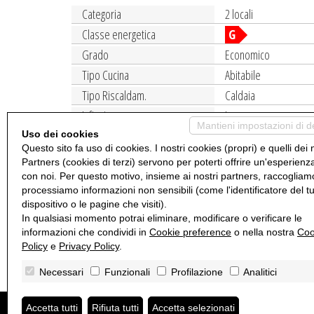
Categoria
2 locali
Classe energetica
G
Grado
Economico
Tipo Cucina
Abitabile
Tipo Riscaldam.
Caldaia
Infissi
Legno
Mantieni impostazioni di d
Pavim. Giorno
Laminato
Uso dei cookies
Questo sito fa uso di cookies. I nostri cookies (propri) e quelli dei 
Pavim. Cucina
Laminato
Partners (cookies di terzi) servono per poterti offrire un'esperienz
Accessori
Ascensore, Portiner
con noi. Per questo motivo, insieme ai nostri partners, raccogliam
processiamo informazioni non sensibili (come l'identificatore del t
Via Lodovico il Moro, 105 in stabile anni sessanta, al
dispositivo o le pagine che visiti).
In qualsiasi momento potrai eliminare, modificare o verificare le
soggiorno, grande cucina, camera, bagno, ripostiglio, un balc
informazioni che condividi in
Cookie preference
o nella nostra
Coo
in condizioni discrete. A 200 mt. capolinea del tram n. 2 in 
Policy
e
Privacy Policy
.
Necessari
Funzionali
Profilazione
Analitici
Accetta tutti
Studio Immobiliare Ticinese di Battistini Paolo
Rifiuta tutti
Accetta selezionati